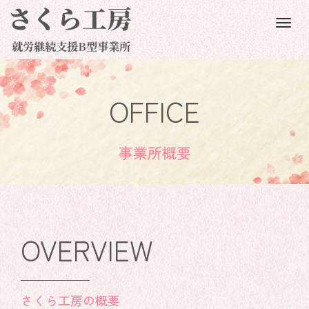
M
e
n
u
OFFICE
事業所概要
OVERVIEW
さくら工房の概要