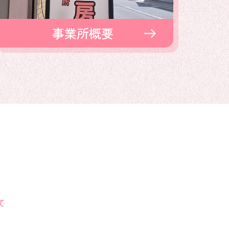
事業所概要
S
て