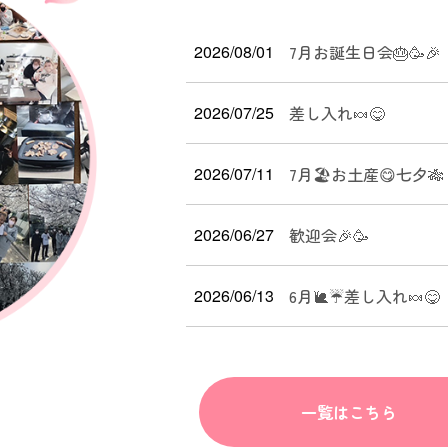
2026/08/01
7月お誕生日会🎂🥳🎉
2026/07/25
差し入れ🍬😋
2026/07/11
7月🏖お土産😋七夕🎋
2026/06/27
歓迎会🎉🥳
2026/06/13
6月🐌☔差し入れ🍬😋
一覧はこちら